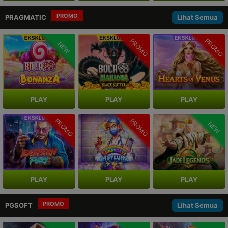
PROMO
PRAGMATIC
Lihat Semua
PROMO
PROMO
PROMO
NEW
PLAY
PLAY
PLAY
PROMO
PROMO
NEW
PLAY
PLAY
PLAY
PROMO
PGSOFT
Lihat Semua