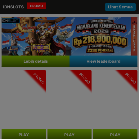
PROMO
IDNSLOTS
Lihat Semua
Lebih details
view leaderboard
PROMO
PROMO
PROMO
PLAY
PLAY
PLAY