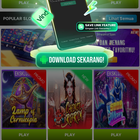
PLAY
PLAY
PLAY
POPULAR SLOTS
Lihat Semua
PROMO
PROMO
NEW
PLAY
PLAY
PLAY