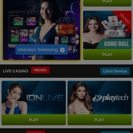
PLAY
PROMO
PLAY
PROMO
LIVE CASINO
Lihat Semua
PLAY
PLAY