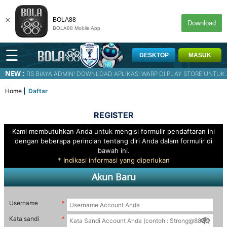
×
BOLA88
Download
BOLA88 Mobile App
☰
DESKTOP
MASUK
NEW :
 GRATIS BIAYA ADMIN! DOWNLOAD APLIKASI WARP DI PLAY STORE UNTUK ANTI BLOK
Home
Daftar
REGISTER
Kami membutuhkan Anda untuk mengisi formulir pendaftaran ini
dengan beberapa perincian tentang diri Anda dalam formulir di
bawah ini.
* Indikasi informasi yang diperlukan
Akun Baru
Username
Kata sandi