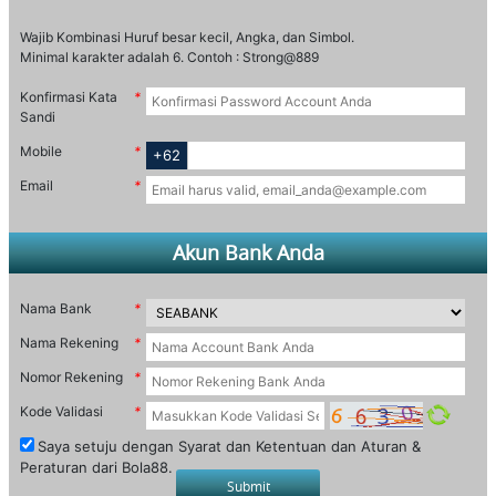
Wajib Kombinasi Huruf besar kecil, Angka, dan Simbol.
Minimal karakter adalah 6. Contoh : Strong@889
Konfirmasi Kata
Sandi
Mobile
+62
Email
Akun Bank Anda
Nama Bank
Nama Rekening
Nomor Rekening
Kode Validasi
Saya setuju dengan Syarat dan Ketentuan dan Aturan &
Peraturan dari Bola88.
Submit