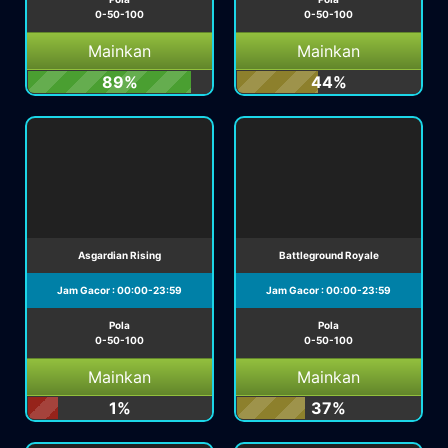
0-50-100
0-50-100
Mainkan
Mainkan
89%
44%
Asgardian Rising
Battleground Royale
Jam Gacor : 00:00-23:59
Jam Gacor : 00:00-23:59
Pola
Pola
0-50-100
0-50-100
Mainkan
Mainkan
1%
37%