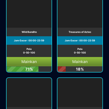
Wild Bandito
Treasures of Aztec
Jam Gacor : 00:00-23:59
Jam Gacor : 00:00-23:59
Pola
Pola
0-50-100
0-50-100
Mainkan
Mainkan
71%
18%