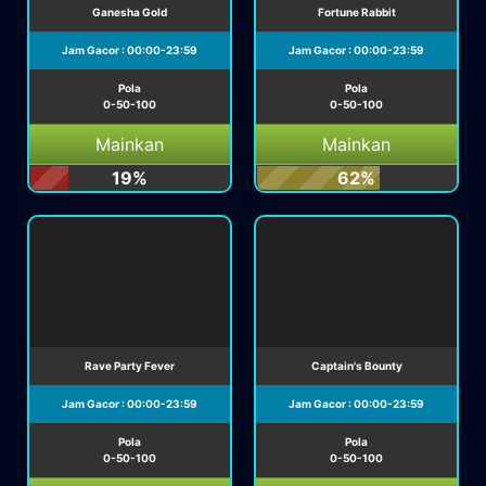
Ganesha Gold
Fortune Rabbit
Jam Gacor : 00:00-23:59
Jam Gacor : 00:00-23:59
Pola
Pola
0-50-100
0-50-100
Mainkan
Mainkan
19%
62%
Rave Party Fever
Captain's Bounty
Jam Gacor : 00:00-23:59
Jam Gacor : 00:00-23:59
Pola
Pola
0-50-100
0-50-100