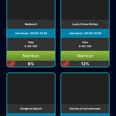
Medusa II
Lucky Clover Riches
Jam Gacor : 00:00-23:59
Jam Gacor : 00:00-23:59
Pola
Pola
0-50-100
0-50-100
Mainkan
Mainkan
8%
12%
Songkran Splash
Destiny of sun and moon