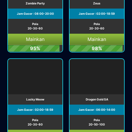
Zombie Party
Zeus
Jam Gacor : 08:00-20:00
Jam Gacor : 02:00-18:59
Pola
Pola
20-30-60
20-30-60
Mainkan
Mainkan
95%
98%
Lucky Meow
Dragon Gold SA
Jam Gacor : 02:00-18:59
Jam Gacor : 06:00-14:00
Pola
Pola
20-30-60
20-50-100