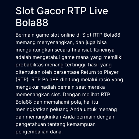
Slot Gacor RTP Live
Bola88
Bermain game slot online di Slot RTP Bola88
memang menyenangkan, dan juga bisa
menguntungkan secara finansial. Kuncinya
adalah mengetahui game mana yang memiliki
probabilitas menang tertinggi, hasil yang
ditentukan oleh persentase Return to Player
(RTP). RTP Bola88 dihitung melalui rasio yang
mengukur hadiah pemain saat mereka
memenangkan slot. Dengan melihat RTP
Bola88 dan memahami pola, hal itu
meningkatkan peluang Anda untuk menang
dan memungkinkan Anda bermain dengan
pengetahuan tentang kemampuan
pengembalian dana.